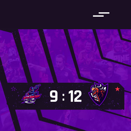
9
12
: