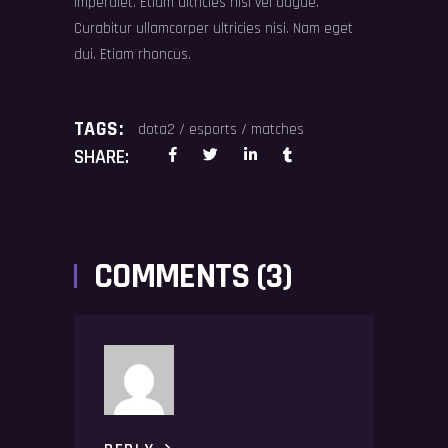
imperdiet. Etiam ultricies nisi vel augue.
Curabitur ullamcorper ultricies nisi. Nam eget
dui. Etiam rhoncus.
TAGS:
dota2
/
esports
/
matches
SHARE:
COMMENTS (3)