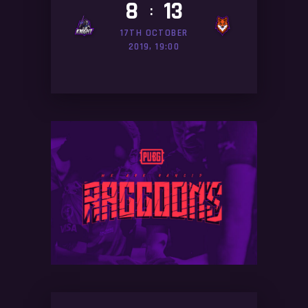
8
13
:
17TH OCTOBER
2019, 19:00