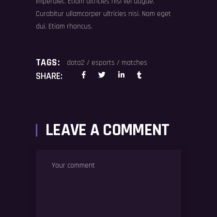
imperdiet. Etiam ultricies nisi vel augue.
Curabitur ullamcorper ultricies nisi. Nam eget
dui. Etiam rhoncus.
TAGS:
dota2
/
esports
/
matches
SHARE:
LEAVE A COMMENT