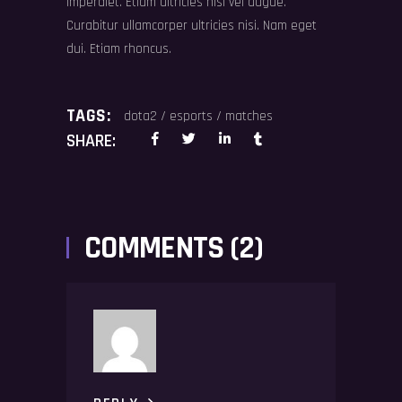
imperdiet. Etiam ultricies nisi vel augue.
Curabitur ullamcorper ultricies nisi. Nam eget
dui. Etiam rhoncus.
TAGS:
dota2
/
esports
/
matches
SHARE:
COMMENTS (2)