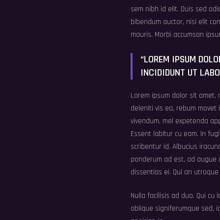
sem nibh id elit. Duis sed o
bibendum auctor, nisi elit co
mauris. Morbi accumsan ipsum 
“LOREM IPSUM DOLOR
INCIDIDUNT UT LAB
Lorem ipsum dolor sit amet, 
deleniti vis ea, rebum movet i
vivendum, mel expetenda appe
Essent labitur cu eam. In fug
scribentur id. Albucius iracu
ponderum ad est, ad augue gr
dissentias ei. Qui an utroqu
Nulla facilisis ad duo. Qui 
oblique signiferumque sed, id 