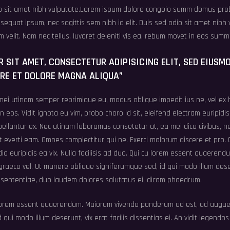
dio sit amet nibh vulputate.Lorem ispum dolore congoio summ domus pro
nsequat ipsum, nec sagittis sem nibh id elit. Duis sed odio sit amet nibh
velit. Nam nec tellus. Iuvaret deleniti vis ea, rebum movet in eos summ
 SIT AMET, CONSECTETUR ADIPISICING ELIT, SED EIUSM
ORE ET DOLORE MAGNA ALIQUA”
mei utinam semper reprimique eu, modus oblique impedit ius ne, vel ex hi
n eos. Vidit ignota eu vim, probo choro id sit, eleifend electram euripidi
llantur ex. Nec utinam laboramus consetetur at, ea mei dico civibus, ne
it everti eam. Omnes complectitur qui ne. Exerci malorum discere et pro
ndia euripidis ea vix. Nulla facilisis ad duo. Qui cu lorem essent quaeren
aeco vel. Ut munere oblique signiferumque sed, id qui modo illum deseru
e sententiae, duo laudem dolores salutatus ei, dicam phaedrum.
cu lorem essent quaerendum. Maiorum vivendo ponderum ad est, ad augue
qui modo illum deserunt, vix erat facilis dissentias ei. An vidit legendos