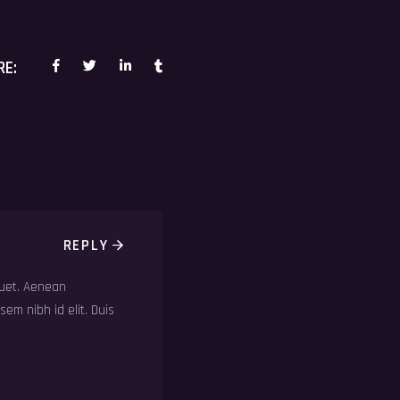
RE:
NEXT POST
REPLY
quet. Aenean
sem nibh id elit. Duis